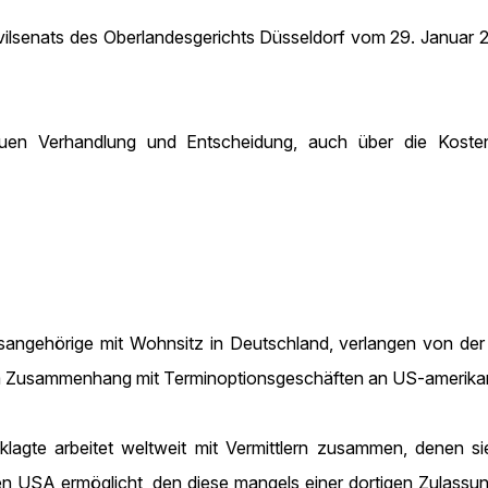
 Zivilsenats des Oberlandesgerichts Düsseldorf vom 29. Janua
n Verhandlung und Entscheidung, auch über die Kosten 
tsangehörige mit Wohnsitz in Deutschland, verlangen von der
m Zusammenhang mit Terminoptionsgeschäften an US-amerika
lagte arbeitet weltweit mit Vermittlern zusammen, denen s
USA ermöglicht, den diese mangels einer dortigen Zulassung 