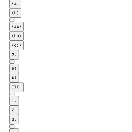
(a)
(b)
(aa)
(bb)
(cc)
2.
a)
b)
III.
1.
2.
3.