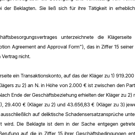
i der Beklagten. Sie ließ sich für ihre Tätigkeit in erhe
sbesorgungsvertrages unterzeichnete die Klägerseite 
Option Agreement and Approval Form"), das in Ziffer 15 sein
 Vertrag nicht.
rseite ein Transaktionskonto, auf das der Kläger zu 1) 919.200
lägers zu 2) an N. in Höhe von 2.000 € ist zwischen den Part
ach Ende der Geschäftsbeziehung erhielten der Kläger zu 2) n
), 29.400 € (Kläger zu 2) und 43.656,83 € (Kläger zu 3) jewe
usschließlich auf deliktische Schadensersatzansprüche unte
zt wird. Die Beklagte ist dem in der Sache entgegen getret
erufung auf die in Ziffer 15 ihrer Geschäftsbedingungen ent