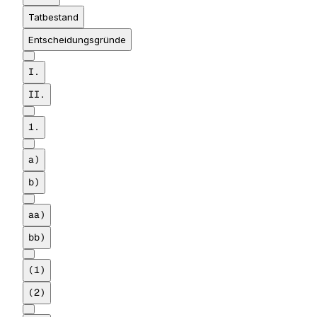
Tatbestand
Entscheidungsgründe
I.
II.
1.
a)
b)
aa)
bb)
(1)
(2)