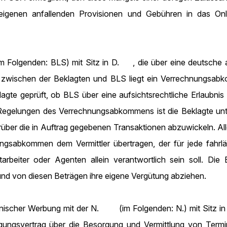
 eigenen anfallenden Provisionen und Gebühren in das On
lgenden: BLS) mit Sitz in D. , die über eine deutsche aufs
g zwischen der Beklagten und BLS liegt ein Verrechnungsabk
te geprüft, ob BLS über eine aufsichtsrechtliche Erlaubnis 
gelungen des Verrechnungsabkommens ist die Beklagte unter 
er die in Auftrag gegebenen Transaktionen abzuwickeln. Alle 
abkommen dem Vermittler übertragen, der für jede fahrlässi
arbeiter oder Agenten allein verantwortlich sein soll. Die
nd von diesen Beträgen ihre eigene Vergütung abziehen.
nischer Werbung mit der N. (im Folgenden: N.) mit Sitz in 
ungsvertrag über die Besorgung und Vermittlung von Terming