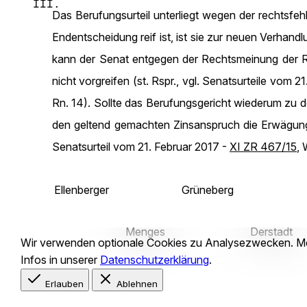
III.
Das Berufungsurteil unterliegt wegen der rechtsfe
Endentscheidung reif ist, ist sie zur neuen Verha
kann der Senat entgegen der Rechtsmeinung der Rev
nicht vorgreifen (st. Rspr., vgl. Senatsurteile vom 2
Rn. 14). Sollte das Berufungsgericht wiederum zu de
den geltend gemachten Zinsanspruch die Erwägun
Senatsurteil vom 21. Februar 2017 -
XI ZR 467/15
, 
Ellenberger
Grüneberg
Menges
Derstadt
Wir verwenden optionale
Cookies
zu Analysezwecken. M
Infos in unserer
Datenschutzerklärung
.
Erlauben
Ablehnen