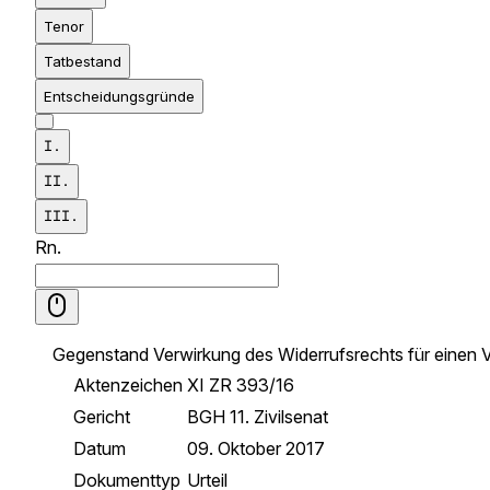
Tenor
Tatbestand
Entscheidungsgründe
I.
II.
III.
Rn.
Gegenstand
Verwirkung des Widerrufsrechts für einen
Aktenzeichen
XI ZR 393/16
Gericht
BGH 11. Zivilsenat
Datum
09. Oktober 2017
Dokumenttyp
Urteil