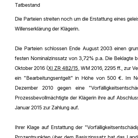
Tatbestand
Die Parteien streiten noch um die Erstattung eines gel
Willenserklärung der Klägerin.
Die Parteien schlossen Ende August 2003 einen grun
festen Nominalzinssatz von 3,72% p.a. Die Beklagte bel
Oktober 2016 (
XI ZR 482/15
, WM 2016, 2295 ff., zur V
ein "Bearbeitungsentgelt" in Höhe von 500 €. Im No
Dezember 2010 gegen eine "Vorfälligkeitsentsc
Prozessbevollmächtigte der Klägerin ihre auf Abschluss
Januar 2015 zur Zahlung auf.
Ihrer Klage auf Erstattung der "Vorfälligkeitsentsch
Prozentpunkten über dem Basiszinssatz hat das Landge