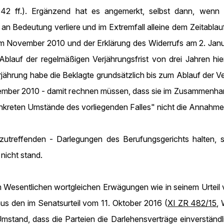
. 42 ff.). Ergänzend hat es angemerkt, selbst dann, we
an Bedeutung verliere und im Extremfall alleine dem Zeitab
im November 2010 und der Erklärung des Widerrufs am 2. Janua
Ablauf der regelmäßigen Verjährungsfrist von drei Jahren hi
ährung habe die Beklagte grundsätzlich bis zum Ablauf der Ver
mber 2010 - damit rechnen müssen, dass sie im Zusammenhan
reten Umstände des vorliegenden Falles" nicht die Annahme, d
g zutreffenden - Darlegungen des Berufungsgerichts halten, 
 nicht stand.
m Wesentlichen wortgleichen Erwägungen wie in seinem Urteil
us den im Senatsurteil vom 11. Oktober 2016 (
XI ZR 482/15
,
stand, dass die Parteien die Darlehensverträge einverständl