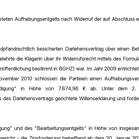
eisteten Aufhebungsentgelts nach Widerruf der auf Abschluss 
dpfandrechtlich besicherten Darlehensvertrag über einen B
ehrte die Klägerin über ihr Widerrufsrecht mittels des Formu
eröffentlichung bestimmt in BGHZ) war. Im Jahr 2009 entrichtet
vember 2010 schlossen die Parteien einen Aufhebungsvertr
hädigung" in Höhe von 7.874,96 € ab. Unter dem 2. Ja
 des Darlehensvertrags gerichtete Willenserklärung und forder
ädigung" und des "Bearbeitungsentgelts" in Höhe von insges
richt - die Zinsforderung betreffend ab dem 20. Januar 201