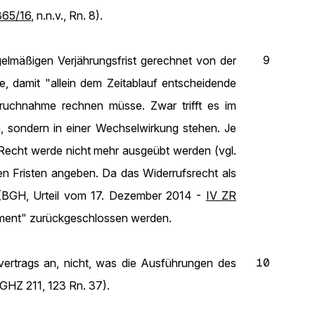
365/16
, n.n.v., Rn. 8).
9
gelmäßigen Verjährungsfrist gerechnet von der
, damit "allein dem Zeitablauf entscheidende
ruchnahme rechnen müsse. Zwar trifft es im
 sondern in einer Wechselwirkung stehen. Je
s Recht werde nicht mehr ausgeübt werden (vgl.
ten Fristen angeben. Da das Widerrufsrecht als
t (BGH, Urteil vom 17. Dezember 2014 -
IV ZR
moment" zurückgeschlossen werden.
10
ertrags an, nicht, was die Ausführungen des
BGHZ 211, 123 Rn. 37).