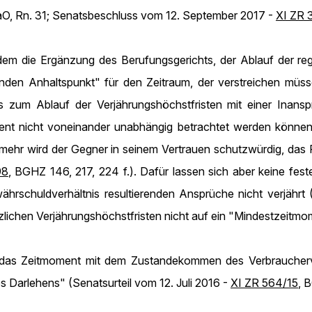
aaO, Rn. 31; Senatsbeschluss vom 12. September 2017 -
XI ZR 
rdem die Ergänzung des Berufungsgerichts, der Ablauf der re
nden Anhaltspunkt" für den Zeitraum, der verstreichen müsse
zum Ablauf der Verjährungshöchstfristen mit einer Inansp
t nicht voneinander unabhängig betrachtet werden können,
to mehr wird der Gegner in seinem Vertrauen schutzwürdig, da
98
, BGHZ 146, 217, 224 f.). Dafür lassen sich aber keine fes
ährschuldverhältnis resultierenden Ansprüche nicht verjähr
zlichen Verjährungshöchstfristen nicht auf ein "Mindestzeit
r das Zeitmoment mit dem Zustandekommen des Verbraucherv
s Darlehens" (Senatsurteil vom 12. Juli 2016 -
XI ZR 564/15
, 