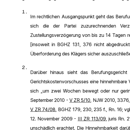
1.
Im rechtlichen Ausgangspunkt geht das Berufu
sich die der Partei zuzurechnenden Ver
Zustellungsverzögerung von bis zu 14 Tagen r
[insoweit in BGHZ 131, 376 nicht abgedruck
Überforderung des Klägers sicher auszuschließ
2.
Darüber hinaus sieht das Berufungsgericht
Gerichtskostenvorschusses eine hinnehmbare Ve
sich „um zwei Wochen bewegt oder nur gering
September 2010 -
V ZR 5/10
, NJW 2010, 3376, 
V ZR 74/08
, BGHZ 179, 230, 235 f., Rn. 16; v
12. November 2009 -
III ZR 113/09
, juris Rn.
unschädlich erachtet. Die Hinnehmbarkeit da