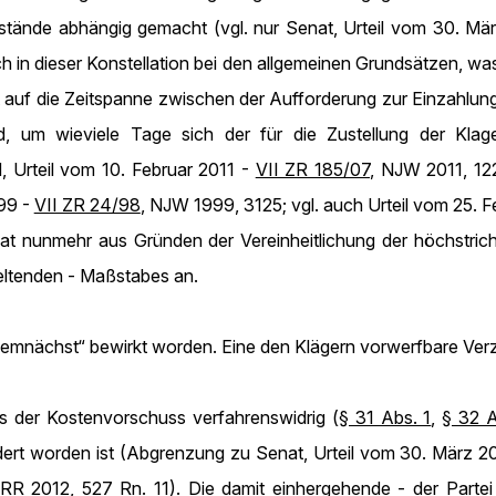
mstände abhängig gemacht (vgl. nur Senat, Urteil vom 30. Mä
ch in dieser Konstellation bei den allgemeinen Grundsätzen, wa
uf die Zeitspanne zwischen der Aufforderung zur Einzahlung
rd, um wieviele Tage sich der für die Zustellung der Klage
, Urteil vom 10. Februar 2011 -
VII ZR 185/07
, NJW 2011, 122
999 -
VII ZR 24/98
, NJW 1999, 3125; vgl. auch Urteil vom 25. 
at nunmehr aus Gründen der Vereinheitlichung der höchstric
geltenden - Maßstabes an.
demnächst“ bewirkt worden. Eine den Klägern vorwerfbare Verz
ss der Kostenvorschuss verfahrenswidrig (
§ 31 Abs. 1
,
§ 32 A
dert worden ist (Abgrenzung zu Senat, Urteil vom 30. März 2
RR 2012, 527 Rn. 11). Die damit einhergehende - der Partei