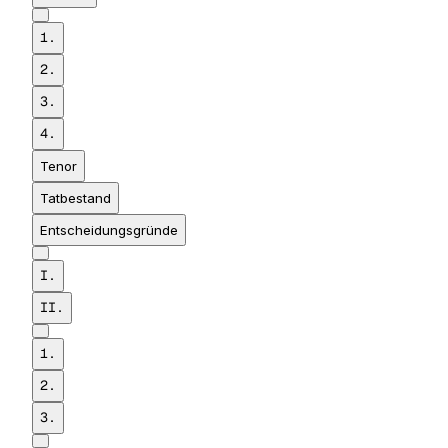
1.
2.
3.
4.
Tenor
Tatbestand
Entscheidungsgründe
I.
II.
1.
2.
3.