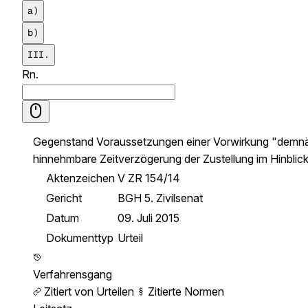
a)
b)
III.
Rn.
Gegenstand
Voraussetzungen einer Vorwirkung "demnäc
hinnehmbare Zeitverzögerung der Zustellung im Hinblic
Aktenzeichen
V ZR 154/14
Gericht
BGH 5. Zivilsenat
Datum
09. Juli 2015
Dokumenttyp
Urteil
Verfahrensgang
Zitiert von Urteilen
Zitierte Normen