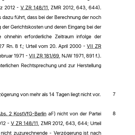
rz 2012 -
V ZR 148/11
, ZMR 2012, 643, 644).
s dazu führt, dass bei der Berechnung der noch
 der Gerichtskosten und deren Eingang bei der
 ohnehin erforderliche Zeitraum infolge der
7 Rn. 8 f.; Urteil vom 20. April 2000 -
VII ZR
Februar 1971 -
VII ZR 181/69
, NJW 1971, 891 f.).
hterlichen Rechtsprechung und zur Herstellung
7
ögerung von mehr als 14 Tagen liegt nicht vor.
8
bs. 2 KostVfG-Berlin
aF) nicht von der Partei
012 -
V ZR 148/11
, ZMR 2012, 643, 644; Urteil
 nicht zuzurechnende - Verzögerung ist nach