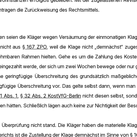
 Vorinstanzen erfolglos geblieben. Mit der zugelassenen Revis
ntragen die Zurückweisung des Rechtsmittels.
den seien die Kläger wegen Versäumung der einmonatigen Kla
 nicht aus
§ 167 ZPO
, weil die Klage nicht „demnächst“ zuge
nnehmbaren Rahmen hielten. Gehe es um die Zahlung des Koste
 eingezahlt werde, der sich um zwei Wochen bewege oder nur 
eine geringfügige Überschreitung des grundsätzlich maßgebli
gfügige Überschreitung vor. Das gelte selbst dann, wenn man 
1 Abs. 1
,
§ 32 Abs. 2 KostVfG-Berlin
nicht diesen selbst, so
en hätten. Schließlich lägen auch keine zur Nichtigkeit der Be
 Überprüfung nicht stand. Die Kläger haben die materielle Kl
ichts ist die Zustellung der Klage demnächst im Sinne von
§ 