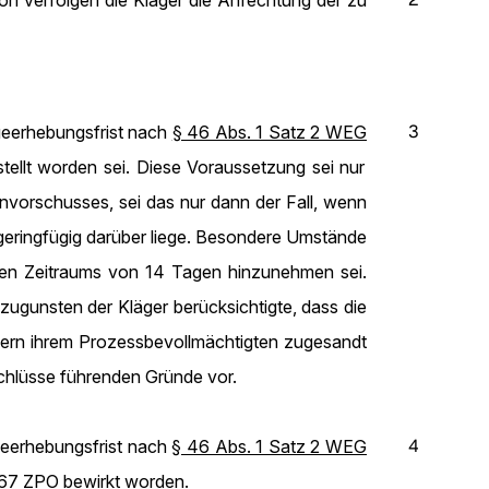
ion verfolgen die Kläger die Anfechtung der zu
3
geerhebungsfrist nach
§ 46 Abs. 1 Satz 2 WEG
stellt worden sei. Diese Voraussetzung sei nur
nvorschusses, sei das nur dann der Fall, wenn
geringfügig darüber liege. Besondere Umstände
chen Zeitraums von 14 Tagen hinzunehmen sei.
zugunsten der Kläger berücksichtigte, dass die
ndern ihrem Prozessbevollmächtigten zugesandt
schlüsse führenden Gründe vor.
4
ageerhebungsfrist nach
§ 46 Abs. 1 Satz 2 WEG
167 ZPO
bewirkt worden.