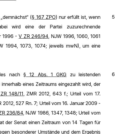
5
 „demnächst“ (
§ 167 ZPO
) nur erfüllt ist, wenn
bei wird eine der Partei zuzurechnende
ar 1996 -
V ZR 246/94
, NJW 1996, 1060, 1061
W 1994, 1073, 1074; jeweils mwN), um eine
6
e des nach
§ 12 Abs. 1 GKG
zu leistenden
nnerhalb eines Zeitraums eingezahlt wird, der
 ZR 148/11
, ZMR 2012, 643 f.; Urteil vom 17.
 2012, 527 Rn. 7; Urteil vom 16. Januar 2009 -
 ZR 236/84
, NJW 1986, 1347, 1348; Urteil vom
i hat der Senat einen Zeitraum von 14 Tagen für
liegen besonderer Umstände und dem Ergebnis