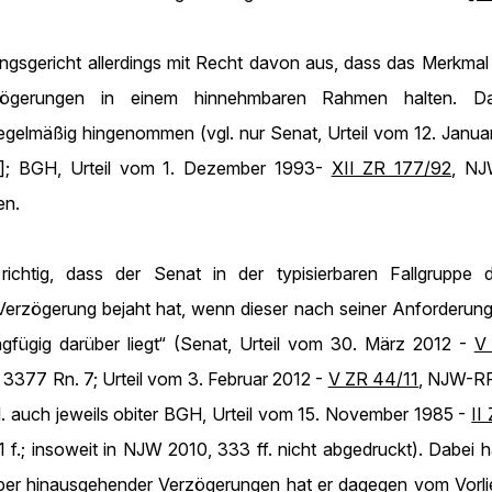
ngsgericht allerdings mit Recht davon aus, dass das Merkmal
zögerungen in einem hinnehmbaren Rahmen halten. Da
egelmäßig hingenommen (vgl. nur Senat, Urteil vom 12. Janu
t]; BGH, Urteil vom 1. Dezember 1993-
XII ZR 177/92
, NJ
en.
 richtig, dass der Senat in der typisierbaren Fallgrupp
rzögerung bejaht hat, wenn dieser nach seiner Anforderung i
fügig darüber liegt“ (Senat, Urteil vom 30. März 2012 -
V
3377 Rn. 7; Urteil vom 3. Februar 2012 -
V ZR 44/11
, NJW-RR
gl. auch jeweils obiter BGH, Urteil vom 15. November 1985 -
II
 21 f.; insoweit in NJW 2010, 333 ff. nicht abgedruckt). Dabe
rüber hinausgehender Verzögerungen hat er dagegen vom Vor