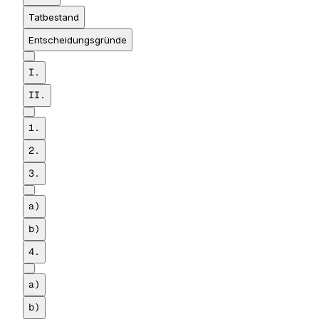
Tatbestand
Entscheidungsgründe
I.
II.
1.
2.
3.
a)
b)
4.
a)
b)