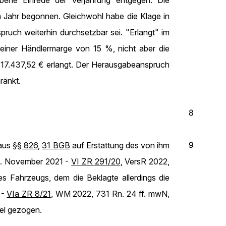
ene Einrede der Verjährung entgegen. Die
m Jahr begonnen. Gleichwohl habe die Klage in
pruch weiterhin durchsetzbar sei. "Erlangt" im
einer Händlermarge von 15 %, nicht aber die
 17.437,52 € erlangt. Der Herausgabeanspruch
ränkt.
8
9
 aus
§§ 826
,
31 BGB
auf Erstattung des von ihm
16. November 2021 -
VI ZR 291/20
, VersR 2022,
 Fahrzeugs, dem die Beklagte allerdings die
 -
VIa ZR 8/21
, WM 2022, 731 Rn. 24 ff. mwN,
fel gezogen.