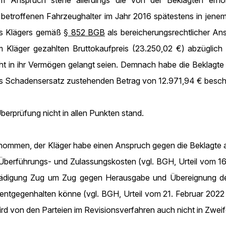
Anspruch stehe allerdings die von der Beklagten erhob
r betroffenen Fahrzeughalter im Jahr 2016 spätestens in jene
es Klägers gemäß
§ 852 BGB
als bereicherungsrechtlicher Ans
Kläger gezahlten Bruttokaufpreis (23.250,02 €) abzüglich 
ht in ihr Vermögen gelangt seien. Demnach habe die Beklagte
ls Schadensersatz zustehenden Betrag von 12.971,94 € besch
berprüfung nicht in allen Punkten stand.
enommen, der Kläger habe einen Anspruch gegen die Beklagte
 Überführungs- und Zulassungskosten (vgl. BGH, Urteil vom 
hädigung Zug um Zug gegen Herausgabe und Übereignung des
entgegenhalten könne (vgl. BGH, Urteil vom 21. Februar 2022
ird von den Parteien im Revisionsverfahren auch nicht in Zwei