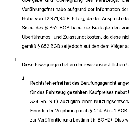
Übergabe und Übereignung des Fahrzeugs. Dem 
Verjährungsfrist habe aufgrund der Information de
Höhe von 12.971,94 € Erfolg, da der Anspruch d
Sinne des
§ 852 BGB
habe die Beklagte den vom 
Überführungs- und Zulassungskosten, da diese nic
gemäß
§ 852 BGB
sei jedoch auf den dem Kläger a
II.
Diese Erwägungen halten der revisionsrechtlichen Ü
1.
Rechtsfehlerfrei hat das Berufungsgericht ang
für das Fahrzeug gezahlten Kaufpreises nebst
324 Rn. 9 f.) abzüglich einer Nutzungsentsc
Einrede der Verjährung nach
§ 214 Abs. 1 BGB
zur Veröffentlichung bestimmt in BGHZ). Dies w