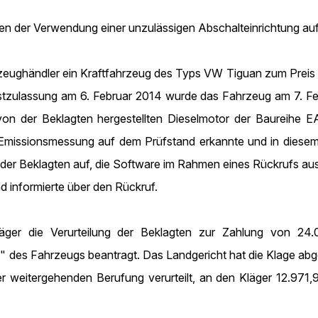
gen der Verwendung einer unzulässigen Abschalteinrichtung a
hrzeughändler ein Kraftfahrzeug des Typs VW Tiguan zum Prei
tzulassung am 6. Februar 2014 wurde das Fahrzeug am 7. Feb
von der Beklagten hergestellten Dieselmotor der Baureihe EA
Emissionsmessung auf dem Prüfstand erkannte und in diesem F
der Beklagten auf, die Software im Rahmen eines Rückrufs au
d informierte über den Rückruf.
ger die Verurteilung der Beklagten zur Zahlung von 24.
es Fahrzeugs beantragt. Das Landgericht hat die Klage abge
er weitergehenden Berufung verurteilt, an den Kläger 12.9