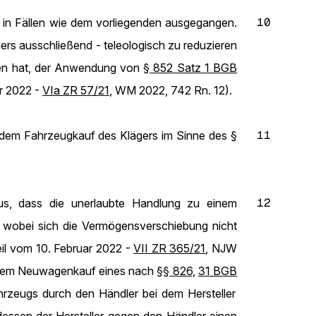
10
in Fällen wie dem vorliegenden ausgegangen.
ers ausschließend - teleologisch zu reduzieren
tten hat, der Anwendung von
§ 852 Satz 1 BGB
ar 2022 -
VIa ZR 57/21
, WM 2022, 742 Rn. 12).
11
s dem Fahrzeugkauf des Klägers im Sinne des
§
12
s, dass die unerlaubte Handlung zu einem
, wobei sich die Vermögensverschiebung nicht
il vom 10. Februar 2022 -
VII ZR 365/21
, NJW
t dem Neuwagenkauf eines nach
§§ 826
,
31 BGB
hrzeugs durch den Händler bei dem Hersteller