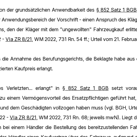
 von der grundsätzlichen Anwendbarkeit des
§ 852 Satz 1 BGB
r Anwendungsbereich der Vorschrift - einen Anspruch des Kläg
s, den der Kläger mit dem "ungewollten" Fahrzeugkauf erli
2 -
VIa ZR 8/21
, WM 2022, 731 Rn. 54 ff.; Urteil vom 21. Febru
ies die Annahme des Berufungsgerichts, die Beklagte habe au
erten Kaufpreis erlangt.
 Verletzten... erlangt" in
§ 852 Satz 1 BGB
setzt vorau
u einem Vermögensvorteil des Ersatzpflichtigen geführt hat
n und dem Geschädigten vollzogen haben muss (vgl. BGH, Urte
022 -
VIa ZR 8/21
, WM 2022, 731 Rn. 68; jeweils mwN). Lieg
 bei einem Händler die Bestellung des bereitzustellenden Fa