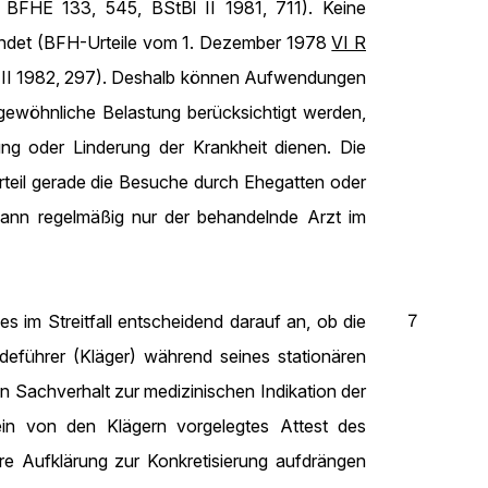
, BFHE 133, 545, BStBl II 1981, 711). Keine
ründet (BFH-Urteile vom 1. Dezember 1978
VI R
l II 1982, 297). Deshalb können Aufwendungen
ewöhnliche Belastung berücksichtigt werden,
ung oder Linderung der Krankheit dienen. Die
teil gerade die Besuche durch Ehegatten oder
kann regelmäßig nur der behandelnde Arzt im
7
 im Streitfall entscheidend darauf an, ob die
eführer (Kläger) während seines stationären
n Sachverhalt zur medizinischen Indikation der
in von den Klägern vorgelegtes Attest des
re Aufklärung zur Konkretisierung aufdrängen