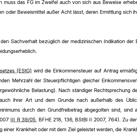
n muss das FG im Zweifel auch von sich aus Beweise erheben
en oder Beweismittel außer Acht lässt, deren Ermittlung sich
.
en Sachverhalt bezüglich der medizinischen Indikation der 
idungserheblich.
setzes (EStG)
wird die Einkommensteuer auf Antrag ermäßig
en Mehrzahl der Steuerpflichtigen gleicher Einkommensverh
ergewöhnliche Belastung). Nach ständiger Rechtsprechung 
 auch ihrer Art und dem Grunde nach außerhalb des Üblic
zminimums durch den Grundfreibetrag abgegolten sind, si
 2007
III R 39/05
, BFHE 218, 136, BStBl II 2007, 764). Zu de
iner Krankheit oder mit dem Ziel geleistet werden, die Krank