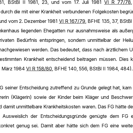
1, BStBl II 1981, 23, und vom 17. Juli 1981
VI R 77/78
durch die mit einer Krankheit verbundenen Folgekosten beg
, und vom 2. Dezember 1981
VI R 167/79
, BFHE 135, 37, BStB
nkenhaus liegenden Ehegatten nur ausnahmsweise als außerg
ivaten Bedürfnis entspringen, sondern unmittelbar der Heil
nachgewiesen werden. Das bedeutet, dass nach ärztlichem Ur
bestimmten Krankheit entscheidend beitragen müssen. Dies 
2. März 1984
VI R 158/80
, BFHE 140, 556, BStBl II 1984, 484).
 seiner Entscheidung zutreffend zu Grunde gelegt hat, kam es
rin (Klägerin) sowie der Kinder beim Kläger und Beschwerd
nd damit unmittelbare Krankheitskosten waren. Das FG hätte de
. Ausweislich der Entscheidungsgründe genügte dem FG e
konkret genug sei. Damit aber hätte sich dem FG eine weite