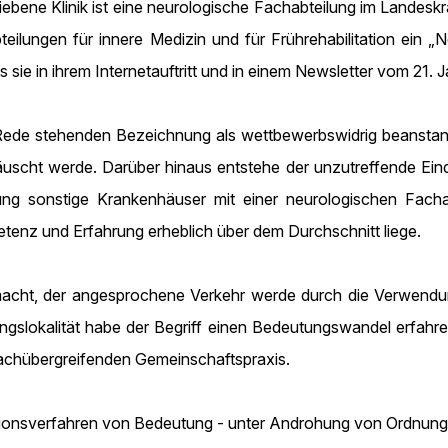
ebene Klinik ist eine neurologische Fachabteilung im Landesk
teilungen für innere Medizin und für Frührehabilitation ein 
 sie in ihrem Internetauftritt und in einem Newsletter vom 21. 
n Rede stehenden Bezeichnung als wettbewerbswidrig beanstan
scht werde. Darüber hinaus entstehe der unzutreffende Eindru
ng sonstige Krankenhäuser mit einer neurologischen Fachab
tenz und Erfahrung erheblich über dem Durchschnitt liege.
cht, der angesprochene Verkehr werde durch die Verwendung 
gslokalität habe der Begriff einen Bedeutungswandel erfahre
 fachübergreifenden Gemeinschaftspraxis.
sionsverfahren von Bedeutung - unter Androhung von Ordnungsmi