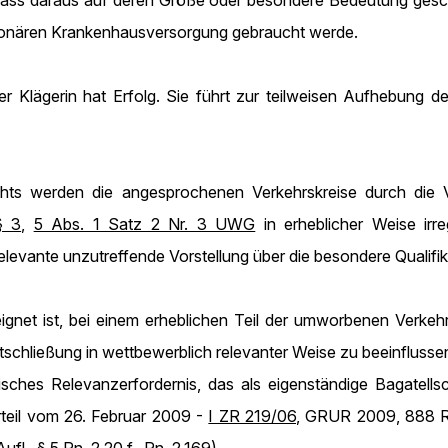
 dass daraus auf deren Größe oder besondere Bedeutung ges
ionären Krankenhausversorgung gebraucht werde.
er Klägerin hat Erfolg. Sie führt zur teilweisen Aufhebung 
chts werden die angesprochenen Verkehrskreise durch die
§ 3
,
5 Abs. 1 Satz 2 Nr. 3 UWG
in erheblicher Weise irre
ante unzutreffende Vorstellung über die besondere Qualifikati
ignet ist, bei einem erheblichen Teil der umworbenen Verkehr
schließung in wettbewerblich relevanter Weise zu beeinflussen
isches Relevanzerfordernis, das als eigenständige Bagatellsc
teil vom 26. Februar 2009 -
I ZR 219/06
, GRUR 2009, 888 R