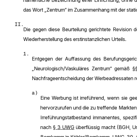
namentliche Bezeichnung einer Einrichtung, ohne
das Wort „Zentrum“ im Zusammenhang mit der stat
II.
Die gegen diese Beurteilung gerichtete Revision d
Wiederherstellung des erstinstanzlichen Urteils.
1.
Entgegen der Auffassung des Berufungsgeri
„Neurologisch/Vaskuläres Zentrum“ gemäß
§
Nachfrageentscheidung der Werbeadressaten relev
a)
Eine Werbung ist irreführend, wenn sie gee
hervorzurufen und die zu treffende Marktent
Irreführungstatbestand immanentes, spezif
nach
§ 3 UWG
überflüssig macht (BGH, Ur