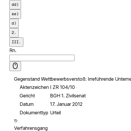
dd)
ee)
d)
2.
III.
Rn.
Gegenstand
Wettbewerbsverstoß: Irreführende Untern
Aktenzeichen
I ZR 104/10
Gericht
BGH 1. Zivilsenat
Datum
17. Januar 2012
Dokumenttyp
Urteil
Verfahrensgang