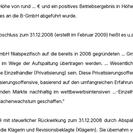
öhe von rund ... € und ein positives Betriebsergebnis in Höhe
ses an die B-GmbH abgeführt wurde.
chluss zum 31.12.2008 (erstellt im Februar 2009) heißt es u.a
 filialspezifisch auf die bereits in 2008 gegründeten ... G
 Wege der Aufspaltung übertragen werden. ... Wesentlich
 Einzelhändler (Privatisierung) sein. Diese Privatisierungsoff
tisierungsoffensive, basierend auf den umfangreichen Erfahru
nden Märkte nachhaltig im wettbewerbsintensiven ...-Einzel
 Flächenwachstum geschaffen."
mit steuerlicher Rückwirkung zum 31.12.2008 durch Abspa
t die Klägerin und Revisionsbeklagte (Klägerin). Sie übernahm