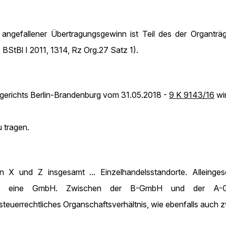
. angefallener Übertragungsgewinn ist Teil des der Organtr
StBl I 2011, 1314, Rz Org.27 Satz 1).
zgerichts Berlin-Brandenburg vom 31.05.2018 -
9 K 9143/16
wi
 tragen.
n X und Z insgesamt ... Einzelhandelsstandorte. Alleing
dene, eine GmbH. Zwischen der B-GmbH und der A-G
esteuerrechtliches Organschaftsverhältnis, wie ebenfalls auc