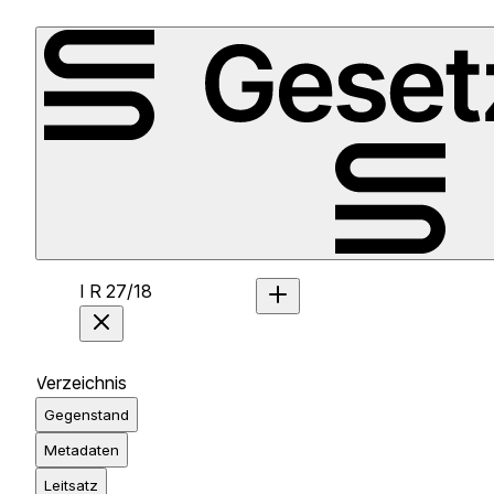
I R 27/18
Verzeichnis
Gegenstand
Metadaten
Leitsatz