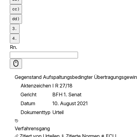
cc)
dd)
3.
4.
Rn.
Gegenstand
Aufspaltungsbedingter Übertragungsgewinn
Aktenzeichen
I R 27/18
Gericht
BFH 1. Senat
Datum
10. August 2021
Dokumenttyp
Urteil
Verfahrensgang
Zitiert von Urteilen
Zitierte Normen
ECLI