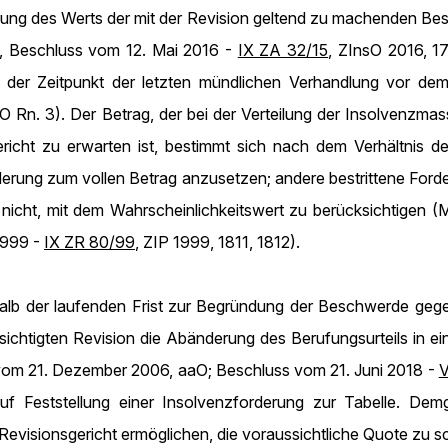
mittlung des Werts der mit der Revision geltend zu machenden
H, Beschluss vom 12. Mai 2016 -
IX ZA 32/15
, ZInsO 2016, 1
 der Zeitpunkt der letzten mündlichen Verhandlung vor de
 Rn. 3). Der Betrag, der bei der Verteilung der Insolvenzmas
icht zu erwarten ist, bestimmt sich nach dem Verhältnis d
erung zum vollen Betrag anzusetzen; andere bestrittene For
r nicht, mit dem Wahrscheinlichkeitswert zu berücksichtigen
1999 -
IX ZR 80/99
, ZIP 1999, 1811, 1812).
alb der laufenden Frist zur Begründung der Beschwerde gege
ichtigten Revision die Abänderung des Berufungsurteils in ei
 vom 21. Dezember 2006, aaO; Beschluss vom 21. Juni 2018 -
V
auf Feststellung einer Insolvenzforderung zur Tabelle. D
evisionsgericht ermöglichen, die voraussichtliche Quote zu s