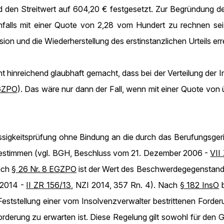
 den Streitwert auf 604,20 € festgesetzt. Zur Begründung de
alls mit einer Quote von 2,28 vom Hundert zu rechnen sei. 
ion und die Wiederherstellung des erstinstanzlichen Urteils er
ht hinreichend glaubhaft gemacht, dass bei der Verteilung der
EGZPO
). Das wäre nur dann der Fall, wenn mit einer Quote vo
ssigkeitsprüfung ohne Bindung an die durch das Berufungsge
estimmen (vgl. BGH, Beschluss vom 21. Dezember 2006 -
VII
ach
§ 26 Nr. 8 EGZPO
ist der Wert des Beschwerdegegenstand
 2014 -
II ZR 156/13
, NZI 2014, 357 Rn. 4). Nach
§ 182 InsO
b
ststellung einer vom Insolvenzverwalter bestrittenen Forder
Forderung zu erwarten ist. Diese Regelung gilt sowohl für den 