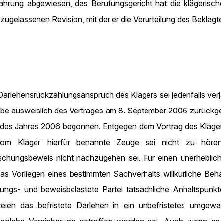
ährung abgewiesen, das Berufungsgericht hat die klägerisc
zugelassenen Revision, mit der er die Verurteilung des Beklag
arlehensrückzahlungsanspruch des Klägers sei jedenfalls verjähr
 ausweislich des Vertrages am 8. September 2006 zurückgezah
es Jahres 2006 begonnen. Entgegen dem Vortrag des Klägers s
om Kläger hierfür benannte Zeuge sei nicht zu hören,
rschungsbeweis nicht nachzugehen sei. Für einen unerheblich
 das Vorliegen eines bestimmten Sachverhalts willkürliche B
legungs- und beweisbelastete Partei tatsächliche Anhaltspunk
eien das befristete Darlehen in ein unbefristetes umgewan