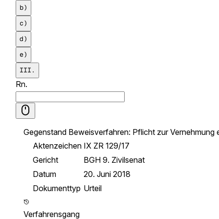
b)
c)
d)
e)
III.
Rn.
Gegenstand
Beweisverfahren: Pflicht zur Vernehmung 
Aktenzeichen
IX ZR 129/17
Gericht
BGH 9. Zivilsenat
Datum
20. Juni 2018
Dokumenttyp
Urteil
Verfahrensgang