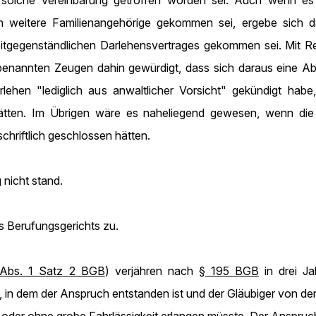
 solche Vereinbarung getroffen worden sei. Auch wenn e
weitere Familienangehörige gekommen sei, ergebe sich da
eitgegenständlichen Darlehensvertrages gekommen sei. Mit Re
 benannten Zeugen dahin gewürdigt, dass sich daraus eine A
hen "lediglich aus anwaltlicher Vorsicht" gekündigt habe,
hätten. Im Übrigen wäre es naheliegend gewesen, wenn die V
hriftlich geschlossen hätten.
nicht stand.
es Berufungsgerichts zu.
Abs. 1 Satz 2 BGB
) verjähren nach
§ 195 BGB
in drei J
es, in dem der Anspruch entstanden ist und der Gläubiger vo