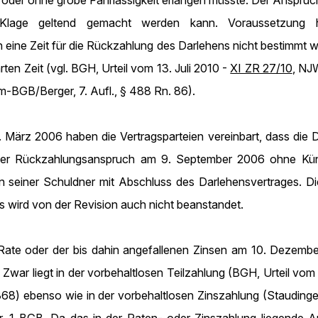
 oder ohne grobe Fahrlässigkeit erlangen müsste. Der Anspruc
age geltend gemacht werden kann. Voraussetzung hierf
ine Zeit für die Rückzahlung des Darlehens nicht bestimmt w
ten Zeit (vgl. BGH, Urteil vom 13. Juli 2010 -
XI ZR 27/10
, NJ
BGB/Berger, 7. Aufl., § 488 Rn. 86).
 März 2006 haben die Vertragsparteien vereinbart, dass die 
er Rückzahlungsanspruch am 9. September 2006 ohne Kündi
seiner Schuldner mit Abschluss des Darlehensvertrages. Di
s wird von der Revision auch nicht beanstandet.
Rate oder der bis dahin angefallenen Zinsen am 10. Dezemb
 Zwar liegt in der vorbehaltlosen Teilzahlung (BGH, Urteil vo
) ebenso wie in der vorbehaltlosen Zinszahlung (Staudinger