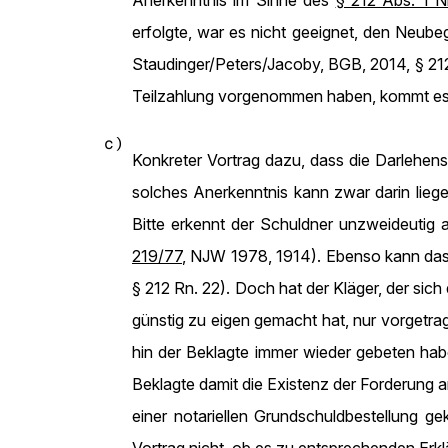
Anerkenntnis im Sinne des
§ 212 Abs. 1 N
erfolgte, war es nicht geeignet, den Neubeg
Staudinger/Peters/Jacoby, BGB, 2014, § 212
Teilzahlung vorgenommen haben, kommt es
c)
Konkreter Vortrag dazu, dass die Darlehen
solches Anerkenntnis kann zwar darin liege
Bitte erkennt der Schuldner unzweideutig 
219/77
, NJW 1978, 1914). Ebenso kann das 
§ 212 Rn. 22). Doch hat der Kläger, der sic
günstig zu eigen gemacht hat, nur vorgetr
hin der Beklagte immer wieder gebeten habe,
Beklagte damit die Existenz der Forderung 
einer notariellen Grundschuldbestellung g