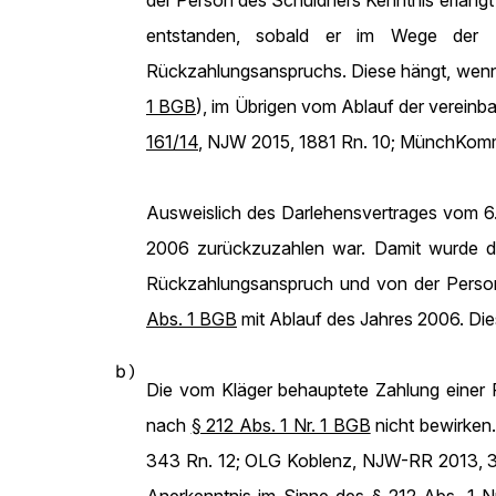
der Person des Schuldners Kenntnis erlangt
entstanden, sobald er im Wege der Kl
Rückzahlungsanspruchs. Diese hängt, wenn e
1 BGB
), im Übrigen vom Ablauf der vereinbar
161/14
, NJW 2015, 1881 Rn. 10; MünchKomm-
Ausweislich des Darlehensvertrages vom 6.
2006 zurückzuzahlen war. Damit wurde d
Rückzahlungsanspruch und von der Person 
Abs. 1 BGB
mit Ablauf des Jahres 2006. Die
b)
Die vom Kläger behauptete Zahlung einer 
nach
§ 212 Abs. 1 Nr. 1 BGB
nicht bewirken.
343 Rn. 12; OLG Koblenz, NJW-RR 2013, 368