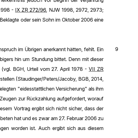
nerkenntnis jedoch vor Beginn der Verjährung
 1998 -
IX ZR 272/96
, NJW 1998, 2972, 2973;
r Beklagte oder sein Sohn im Oktober 2006 eine
9
pruch im Übrigen anerkannt hätten, fehlt. Ein
igers hin um Stundung bittet. Denn mit dieser
 (vgl. BGH, Urteil vom 27. April 1978 -
VII ZR
stellen (Staudinger/Peters/Jacoby, BGB, 2014,
elegten "eidesstattlichen Versicherung" als ihm
n Zeugen zur Rückzahlung aufgefordert, worauf
esem Vortrag ergibt sich nicht sicher, dass der
gebeten hat und es zwar am 27. Februar 2006 zu
agen worden ist. Auch ergibt sich aus diesem