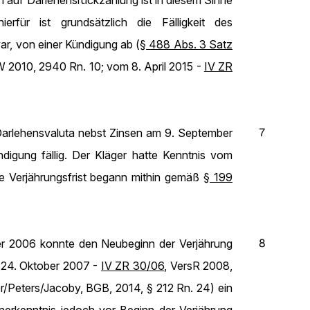
h auf Darlehensrückzahlung ist in diesem Sinne
ür ist grundsätzlich die Fälligkeit des
ar, von einer Kündigung ab (
§ 488 Abs. 3 Satz
W 2010, 2940 Rn. 10; vom 8. April 2015 -
IV ZR
7
Darlehensvaluta nebst Zinsen am 9. September
gung fällig. Der Kläger hatte Kenntnis vom
e Verjährungsfrist begann mithin gemäß
§ 199
8
er 2006 konnte den Neubeginn der Verjährung
m 24. Oktober 2007 -
IV ZR 30/06
, VersR 2008,
/Peters/Jacoby, BGB, 2014, § 212 Rn. 24) ein