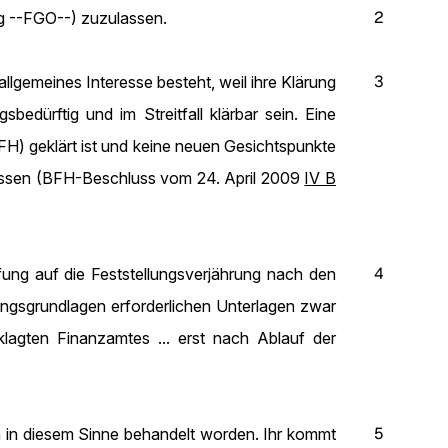
2
g
--FGO--) zuzulassen.
3
lgemeines Interesse besteht, weil ihre Klärung
edürftig und im Streitfall klärbar sein. Eine
FH) geklärt ist und keine neuen Gesichtspunkte
 lassen (BFH-Beschluss vom 24. April 2009
IV B
4
fung auf die Feststellungsverjährung nach den
rungsgrundlagen erforderlichen Unterlagen zwar
klagten Finanzamtes ... erst nach Ablauf der
5
 in diesem Sinne behandelt worden. Ihr kommt