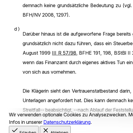
demnach keine grundsätzliche Bedeutung zu (vg
BFH/NV 2008, 1297).
d)
Darüber hinaus ist die aufgeworfene Frage bereit
grundsätzlich nicht dazu führen, dass ein Steuerbe
August 1999
III R 57/98
, BFHE 191, 198, BStBl II
wenn das Finanzamt durch eigenes aktives Tun eine
von sich aus vornehmen.
Die Klägerin sieht den Vertrauenstatbestand dari
Unterlagen angefordert hat. Dies kann demnach k
Streitfall-- beabsichtigt, --nach Ablauf der Feststel
Wir verwenden optionale
Cookies
zu Analysezwecken. M
Infos in unserer
Datenschutzerklärung
.
Erlauben
Ablehnen