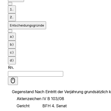
1.
2.
Entscheidungsgründe
a)
b)
c)
d)
Rn.
Gegenstand
Nach Eintritt der Verjährung grundsätzlic
Aktenzeichen
IV B 103/08
Gericht
BFH 4. Senat