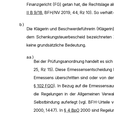
Finanzgericht (FG) getan hat, die Rechtslage 
II B 9/18
, BFH/NV 2019, 44, Rz 10). So verhält es
b)
Die Klägerin und Beschwerdeführerin (Klägerin
dem Schenkungsteuerbescheid bezeichneten 
keine grundsätzliche Bedeutung.
aa)
Bei der Prüfungsanordnung handelt es sich
25, Rz 15). Diese Ermessensentscheidung k
Ermessens überschritten sind oder von de
§ 102 FGO
). In Bezug auf die Ermessensa
die Regelungen in der Allgemeinen Verwa
Selbstbindung auferlegt (vgl. BFH-Urteile
2000, 1447). In
§ 4 BpO
2000 sind Regelun