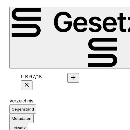
II B 67/18
Verzeichnis
Gegenstand
Metadaten
Leitsatz