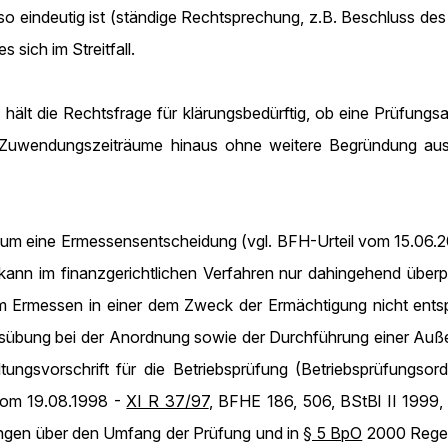
also eindeutig ist (ständige Rechtsprechung, z.B. Beschluss 
 sich im Streitfall.
) hält die Rechtsfrage für klärungsbedürftig, ob eine Prüfun
Zuwendungszeiträume hinaus ohne weitere Begründung ausg
 um eine Ermessensentscheidung (vgl. BFH-Urteil vom 15.06.
ann im finanzgerichtlichen Verfahren nur dahingehend überp
m Ermessen in einer dem Zweck der Ermächtigung nicht ents
usübung bei der Anordnung sowie der Durchführung einer Auße
ltungsvorschrift für die Betriebsprüfung (Betriebsprüfung
 vom 19.08.1998 -
XI R 37/97
, BFHE 186, 506, BStBl II 1999
gen über den Umfang der Prüfung und in
§ 5 BpO
2000 Regel