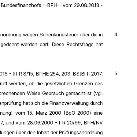
des Bundesfinanzhofs --BFH-- vom 29.08.2018 -
4
gsanordnung wegen Schenkungsteuer über die in
edehnt werden darf. Diese Rechtsfrage hat
5
2016 -
III R 8/15
, BFHE 254, 203, BStBl II 2017,
rüft werden, ob die gesetzlichen Grenzen des
prechenden Weise Gebrauch gemacht ist (vgl.
nprüfung hat sich die Finanzverwaltung durch
sordnung) vom 15. März 2000 (BpO 2000) eine
, 7, und vom 28.06.2000 -
I R 20/99
, BFH/NV
ungen über den Inhalt der Prüfungsanordnung