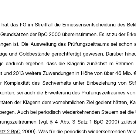
hat das FG im Streitfall die Ermessensentscheidung des Be
n Grundsätzen der BpO 2000 übereinstimmen. Es ist zu der Erk
angen ist. Die Ausweitung des Prüfungszeitraums sei schon 
räge und Goldbestände gerechtfertigt gewesen. Darüber hinau
ge dadurch ergeben, dass die Klägerin zunächst im Rahmen
t und 2013 weitere Zuwendungen in Höhe von über 46 Mio. € e
r Komplexität des Sachverhalts unter Einbeziehung von St
konten, sei auch die Erweiterung des Prüfungszeitraumes von 
ivitäten der Klägerin dem vornehmlichen Ziel gedient hätten, 
bergen. Auch bei periodisch wiederkehrenden Steuern sei die 
rungszeiträumen (vgl.
§ 4 Abs. 3 Satz 1 BpO
2000) zulässi
atz 2 BpO
2000). Was für die periodisch wiederkehrenden Vera