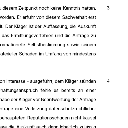
3
 diesem Zeitpunkt noch keine Kenntnis hatten.
orden. Er erfuhr von diesem Sachverhalt erst
lt. Der Kläger ist der Auffassung, die Auskunft
ber das Ermittlungsverfahren und die Anfrage zu
nformationelle Selbstbestimmung sowie seinem
materieller Schaden im Umfang von mindestens
4
n Interesse - ausgeführt, dem Kläger stünden
aftungsanspruch fehle es bereits an einer
 habe der Kläger vor Beantwortung der Anfrage
frage eine Verletzung datenschutzrechtlicher
n behaupteten Reputationsschaden nicht kausal
äre die Auskunft auch dann inhaltlich zulässig