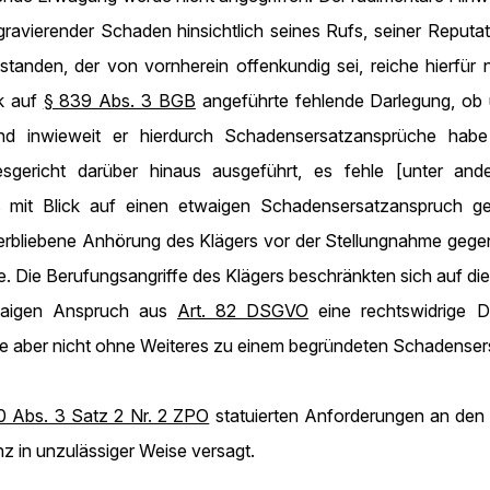
gravierender Schaden hinsichtlich seines Rufs, seiner Reputat
standen, der von vornherein offenkundig sei, reiche hierfür
ck auf
§ 839 Abs. 3 BGB
angeführte fehlende Darlegung, ob u
 und inwieweit er hierdurch Schadensersatzansprüche hab
sgericht darüber hinaus ausgeführt, es fehle [unter and
es mit Blick auf einen etwaigen Schadensersatzanspruch
terbliebene Anhörung des Klägers vor der Stellungnahme geg
Die Berufungsangriffe des Klägers beschränkten sich auf die 
twaigen Anspruch aus
Art. 82 DSGVO
eine rechtswidrige Dat
hre aber nicht ohne Weiteres zu einem begründeten Schadense
0 Abs. 3 Satz 2 Nr. 2 ZPO
statuierten Anforderungen an den
 in unzulässiger Weise versagt.