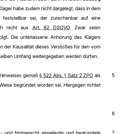
Kläger habe zudem nicht dargelegt, dass in dem
eststellbar sei, der zurechenbar auf eine
uch nicht aus
Art. 82 DSGVO
. Zwar seien
olgt. Die unterlassene Anhörung des Klägers
 der Kausalität dieses Verstoßes für den vom
 selben Umfang weitergegeben werden dürfen.
5
n Hinweises gemäß
§ 522 Abs. 1 Satz 2 ZPO
als
ise begründet worden sei. Hiergegen richtet
6
7
- und fristgerecht eingelegte und begründete