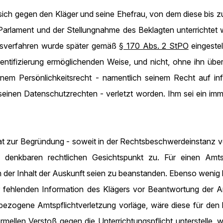
ich gegen den Kläger und seine Ehefrau, von dem diese bis zu
arlament und der Stellungnahme des Beklagten unterrichtet w
ngsverfahren wurde später gemäß
§ 170 Abs. 2 StPO
eingestel
e Identifizierung ermöglichenden Weise, und nicht, ohne ihn ü
seinem Persönlichkeitsrecht - namentlich seinem Recht auf i
einen Datenschutzrechten - verletzt worden. Ihm sei ein im
 zur Begründung - soweit in der Rechtsbeschwerdeinstanz vo
denkbaren rechtlichen Gesichtspunkt zu. Für einen Amtsh
 der Inhalt der Auskunft seien zu beanstanden. Ebenso wenig
fehlenden Information des Klägers vor Beantwortung der An
ttbezogene Amtspflichtverletzung vorläge, wäre diese für de
ellen Verstoß gegen die Unterrichtungspflicht unterstelle, w