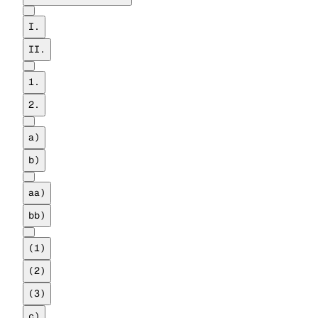
I.
II.
1.
2.
a)
b)
aa)
bb)
(1)
(2)
(3)
c)