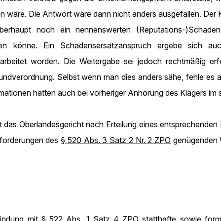
n wäre. Die Antwort wäre dann nicht anders ausgefallen. Der 
berhaupt noch ein nennenswerten (Reputations-)Schaden f
ehen könne. Ein Schadensersatzanspruch ergebe sich a
rbeitet worden. Die Weitergabe sei jedoch rechtmäßig erf
ndverordnung. Selbst wenn man dies anders sähe, fehle es an
mationen hätten auch bei vorheriger Anhörung des Klägers im
 das Oberlandesgericht nach Erteilung eines entsprechende
Anforderungen des
§ 520 Abs. 3 Satz 2 Nr. 2 ZPO
genügenden We
bindung mit
§ 522 Abs. 1 Satz 4 ZPO
statthafte sowie form