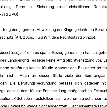
ässig. Denn die Sicherung einer einheitlichen Rechts
Fall 2 ZPO
).
rfung der gegen die Abweisung der Klage gerichteten Berufung
sschutz (
Art. 2 Abs. 1 GG
iVm dem Rechtsstaatsprinzip).
isbeschluss, auf den es später Bezug genommen hat, ausgefü
des Landgerichts, es liege keine Amtspflichtverletzung vor. L
assene Anhörung kausal für die Antwort des Beklagten an 
r nicht. Auch an dieser Stelle ziele der Berufungsang
legen. Die Berufungsbegründung befasse sich dagegen nic
legt, dass in dem für die Entscheidung maßgeblichen Zeitpu
ations-)Schaden feststellbar sei, welcher zurechenbar au
ende Erwägung werde nicht angegriffen. Der rudimentäre Hinw