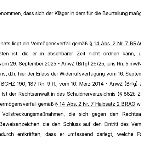
enommen, dass sich der Kläger in dem für die Beurteilung maß
nats liegt ein Vermögensverfall gemäß
§ 14 Abs. 2 Nr. 7 BR
aten ist, die er in absehbarer Zeit nicht ordnen kann, u
 vom 29. September 2025 -
AnwZ (Brfg) 26/25
, juris Rn. 5 mw
ns, d.h. hier der Erlass der Widerrufsverfügung vom 16. Septe
, BGHZ 190, 187 Rn. 9 ff.; vom 10. März 2014 -
AnwZ (Brfg) 
). Ist der Rechtsanwalt in das Schuldnerverzeichnis (
§ 882b 
 Vermögensverfall gemäß
§ 14 Abs. 2 Nr. 7 Halbsatz 2 BRAO
wi
d Vollstreckungsmaßnahmen, die sich gegen den Rechtsa
Beweisanzeichen, die den Schluss auf den Eintritt des Ver
durch entkräften, dass er umfassend darlegt, welche F