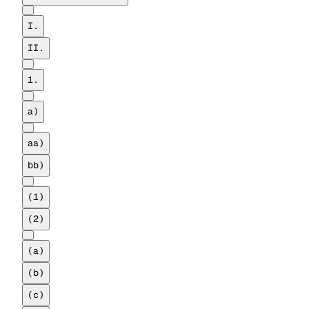
I.
II.
1.
a)
aa)
bb)
(1)
(2)
(a)
(b)
(c)