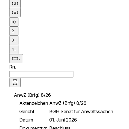
(d)
(e)
b)
2.
3.
4.
III.
Rn.
AnwZ (Brfg) 8/26
Aktenzeichen
AnwZ (Brfg) 8/26
Gericht
BGH Senat für Anwaltssachen
Datum
01. Juni 2026
Dokumenttyp
Beschluss