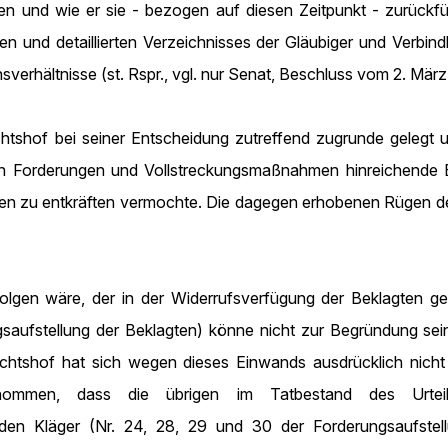
n und wie er sie - bezogen auf diesen Zeitpunkt - zurückfüh
gen und detaillierten Verzeichnisses der Gläubiger und Verbin
rhältnisse (st. Rspr., vgl. nur Senat, Beschluss vom 2. Mär
tshof bei seiner Entscheidung zutreffend zugrunde gelegt un
en Forderungen und Vollstreckungsmaßnahmen hinreichende 
oten zu entkräften vermochte. Die dagegen erhobenen Rügen de
gen wäre, der in der Widerrufsverfügung der Beklagten gen
gsaufstellung der Beklagten) könne nicht zur Begründung s
chtshof hat sich wegen dieses Einwands ausdrücklich nicht
nommen, dass die übrigen im Tatbestand des Urtei
en Kläger (Nr. 24, 28, 29 und 30 der Forderungsaufstell