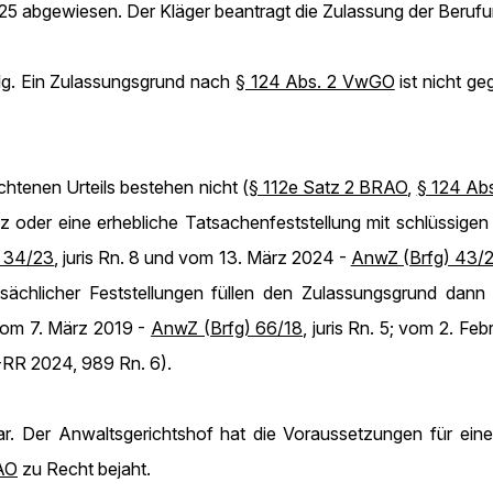
25 abgewiesen. Der Kläger beantragt die Zulassung der Berufu
olg. Ein Zulassungsgrund nach
§ 124 Abs. 2 VwGO
ist nicht ge
chtenen Urteils bestehen nicht (
§ 112e Satz 2 BRAO
,
§ 124 Ab
z oder eine erhebliche Tatsachenfeststellung mit schlüssigen 
 34/23
, juris Rn. 8 und vom 13. März 2024 -
AnwZ (Brfg) 43/
tsächlicher Feststellungen füllen den Zulassungsgrund dann 
vom 7. März 2019 -
AnwZ (Brfg) 66/18
, juris Rn. 5; vom 2. Fe
RR 2024, 989 Rn. 6).
dar. Der Anwaltsgerichtshof hat die Voraussetzungen für ei
RAO
zu Recht bejaht.