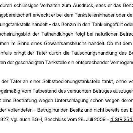
el - durch schlüssiges Verhalten zum Ausdruck, dass er das B
gsbereitschaft erweckt er bei dem Tankstelleninhaber oder de
ngstankstelle handelt - das Benzin in den Tank eingefüllt oder 
scheinungsbild der Tathandlungen folgt bei natürlicher Betr
men im Sinne eines Gewahrsamsbruchs handelt. Ob mit dem E
denfalls bringt der Täter durch die Täuschungshandlung das B
ten der geschädigten Tankstelle ein entsprechender Vermögens
n der Täter an einer Selbstbedienungstankstelle tankt, ohne 
 regelmäßig vom Tatbestand des versuchten Betruges auszugeh
t eine Bestrafung wegen Unterschlagung schon wegen deren S
oder vollendeten - Betrug nur den Besitz und nicht bereits da
827; vgl. auch BGH, Beschluss vom 28. Juli 2009 -
4 StR 254