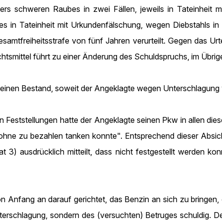
 schweren Raubes in zwei Fällen, jeweils in Tateinheit mi
s in Tateinheit mit Urkundenfälschung, wegen Diebstahls i
samtfreiheitsstrafe von fünf Jahren verurteilt. Gegen das Urte
smittel führt zu einer Änderung des Schuldspruchs, im Übrige
 keinen Bestand, soweit der Angeklagte wegen Unterschlagung v
 Feststellungen hatte der Angeklagte seinen Pkw in allen die
 ohne zu bezahlen tanken konnte". Entsprechend dieser Absich
 3) ausdrücklich mitteilt, dass nicht festgestellt werden kon
on Anfang an darauf gerichtet, das Benzin an sich zu bringen,
nterschlagung, sondern des (versuchten) Betruges schuldig. Den