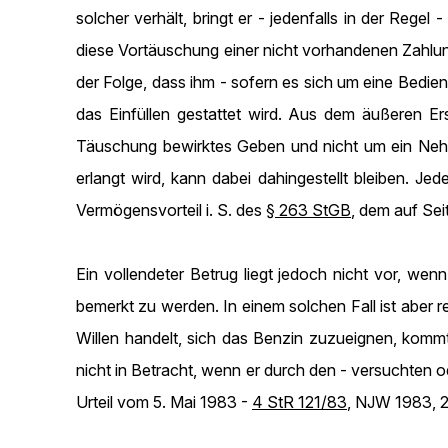
solcher verhält, bringt er - jedenfalls in der Reg
diese Vortäuschung einer nicht vorhandenen Zahlun
der Folge, dass ihm - sofern es sich um eine Bedienu
das Einfüllen gestattet wird. Aus dem äußeren Er
Täuschung bewirktes Geben und nicht um ein Neh
erlangt wird, kann dabei dahingestellt bleiben. Je
Vermögensvorteil i. S. des
§ 263 StGB
, dem auf Sei
Ein vollendeter Betrug liegt jedoch nicht vor, wen
bemerkt zu werden. In einem solchen Fall ist aber
Willen handelt, sich das Benzin zuzueignen, komm
nicht in Betracht, wenn er durch den - versuchten 
Urteil vom 5. Mai 1983 -
4 StR 121/83
, NJW 1983, 2