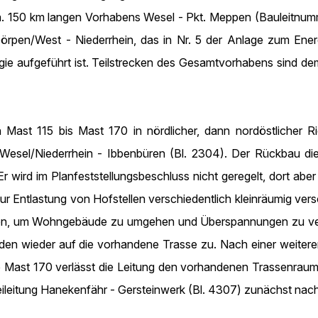
ca. 150 km langen Vorhabens Wesel - Pkt. Meppen (Bauleitnum
rpen/West - Niederrhein, das in Nr. 5 der Anlage zum Ener
ogie aufgeführt ist. Teilstrecken des Gesamtvorhabens sind dem
von Mast 115 bis Mast 170 in nördlicher, dann nordöstlicher
esel/Niederrhein - Ibbenbüren (Bl. 2304). Der Rückbau dies
 wird im Planfeststellungsbeschluss nicht geregelt, dort abe
 zur Entlastung von Hofstellen verschiedentlich kleinräumig ve
sten, um Wohngebäude zu umgehen und Überspannungen zu ver
den wieder auf die vorhandene Trasse zu. Nach einer weitere
 Mast 170 verlässt die Leitung den vorhandenen Trassenraum 
Freileitung Hanekenfähr - Gersteinwerk (Bl. 4307) zunächst na