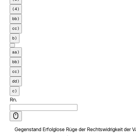
(4)
bb)
cc)
b)
aa)
bb)
cc)
dd)
c)
Rn.
Gegenstand
Erfolglose Rüge der Rechtswidrigkeit der 