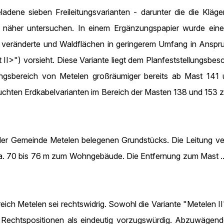
adene sieben Freileitungsvarianten - darunter die die Kläge
- näher untersuchen. In einem Ergänzungspapier wurde eine w
cht veränderte und Waldflächen in geringerem Umfang in Ans
 II>") vorsieht. Diese Variante liegt dem Planfeststellungsbe
ngsbereich von Metelen großräumiger bereits ab Mast 141 
ersuchten Erdkabelvarianten im Bereich der Masten 138 und 15
er Gemeinde Metelen belegenen Grundstücks. Die Leitung verl
. 70 bis 76 m zum Wohngebäude. Die Entfernung zum Mast ... b
ich Metelen sei rechtswidrig. Sowohl die Variante "Metelen II
n Rechtspositionen als eindeutig vorzugswürdig. Abzuwägend