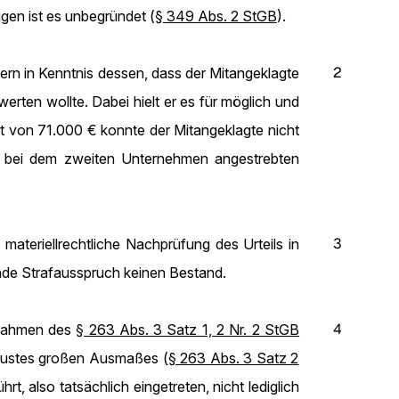
igen ist es unbegründet (
§ 349 Abs. 2 StGB
).
2
rn in Kenntnis dessen, dass der Mitangeklagte
rten wollte. Dabei hielt er es für möglich und
 von 71.000 € konnte der Mitangeklagte nicht
der bei dem zweiten Unternehmen angestrebten
3
materiellrechtliche Nachprüfung des Urteils in
nde Strafausspruch keinen Bestand.
4
frahmen des
§ 263 Abs. 3 Satz 1, 2 Nr. 2 StGB
erlustes großen Ausmaßes (
§ 263 Abs. 3 Satz 2
t, also tatsächlich eingetreten, nicht lediglich