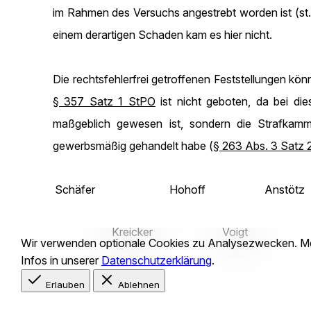
im Rahmen des Versuchs angestrebt worden ist (st
einem derartigen Schaden kam es hier nicht.
Die rechtsfehlerfrei getroffenen Feststellungen kön
§ 357 Satz 1 StPO
ist nicht geboten, da bei di
maßgeblich gewesen ist, sondern die Strafkamme
gewerbsmäßig gehandelt habe (
§ 263 Abs. 3 Satz 2
Schäfer
Hohoff
Anstötz
Kreicker
Voigt
Wir verwenden optionale
Cookies
zu Analysezwecken. M
Infos in unserer
Datenschutzerklärung
.
Erlauben
Ablehnen