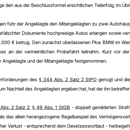
ge den aus der Beschlussformel ersichtlichen Teilerfolg; im Übr
en fuhr der Angeklagte den Mitangeklagten zu zwei Autohäuse
efälschter Dokumente hochpreisige Autos erlangen sowie verwe
 50.000 € betrug. Den zunächst überlassenen Pkw BMW im Wert
auses an der vermeintlichen Probefahrt teilnahm. Kurz vor 
r Angeklagte und der Mitangeklagte festgenommen.
Anforderungen des
§ 344 Abs. 2 Satz 2 StPO
genügt und die 
m Nachteil des Angeklagten ergeben hat, hat der ihn betreffe
 Abs. 2 Satz 2
,
§ 49 Abs. 1 StGB
- doppelt gemilderten Stra
t, als das allein herangezogene Regelbeispiel des Vermögensv
her Verlust - entsprechend dem Gesetzeswortlaut - herbeigeführ