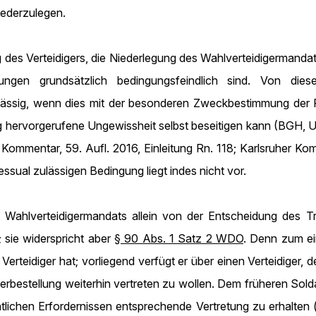
iederzulegen.
 des Verteidigers, die Niederlegung des Wahlverteidigermandat
lungen grundsätzlich bedingungsfeindlich sind. Von di
ässig, wenn dies mit der besonderen Zweckbestimmung der Pr
g hervorgerufene Ungewissheit selbst beseitigen kann (BGH, 
mmentar, 59. Aufl. 2016, Einleitung Rn. 118; Karlsruher Komm
ssual zulässigen Bedingung liegt indes nicht vor.
es Wahlverteidigermandats allein von der Entscheidung des T
; sie widerspricht aber
§ 90 Abs. 1 Satz 2 WDO
. Denn zum ein
erteidiger hat; vorliegend verfügt er über einen Verteidiger, 
erbestellung weiterhin vertreten zu wollen. Dem früheren Solda
aatlichen Erfordernissen entsprechende Vertretung zu erhalte