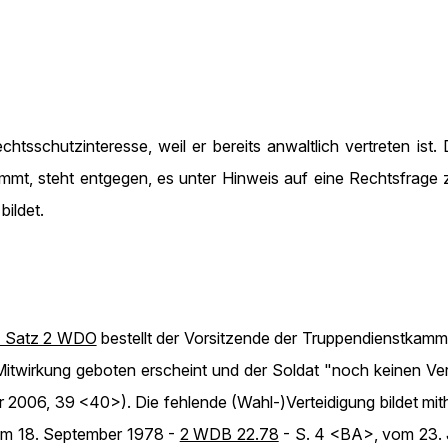
htsschutzinteresse, weil er bereits anwaltlich vertreten is
ommt, steht entgegen, es unter Hinweis auf eine Rechtsfrage
bildet.
1 Satz 2 WDO
bestellt der Vorsitzende der Truppendienstkamm
itwirkung geboten erscheint und der Soldat "noch keinen Ver
2006, 39 <40>). Die fehlende (Wahl-)Verteidigung bildet mith
vom 18. September 1978 -
2 WDB 22.78
- S. 4 <BA>, vom 23. J