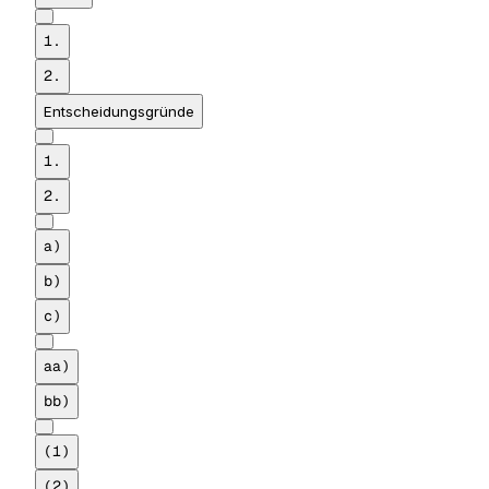
1.
2.
Entscheidungsgründe
1.
2.
a)
b)
c)
aa)
bb)
(1)
(2)