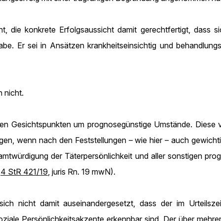
 die konkrete Erfolgsaussicht damit gerechtfertigt, dass si
e. Er sei in Ansätzen krankheitseinsichtig und behandlungsw
 nicht.
rten Gesichtspunkten um prognosegünstige Umstände. Diese 
egen, wenn nach den Feststellungen – wie hier – auch gewich
amtwürdigung der Täterpersönlichkeit und aller sonstigen pro
–
4 StR 421/19
, juris Rn. 19 mwN).
ich nicht damit auseinandergesetzt, dass der im Urteilszei
oziale Persönlichkeitsakzente erkennbar sind. Der über mehrer