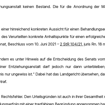
hungsanstalt keinen Bestand. Die für die Anordnung der Maßr
g einer hinreichend konkreten Aussicht für einen Behandlungserf
es Verurteilten konkrete Anhaltspunkte für einen erfolgreiche
 Senat, Beschluss vom 10. Juni 2021 –
2 StR 104/21
, juris Rn. 18
 indem es unter Hinweis auf die Entscheidung des Senats vom
einer Entziehungsanstalt darf jedoch nur dann unterbleibe
is nur ungewiss ist.“ Dabei hat das Landgericht übersehen, das
traf.
echtsfehler. Den Urteilsgründen ist auch in ihrer Gesamtheit
dlungserfolg mit einer tragfähigen Begründung angenommen ha