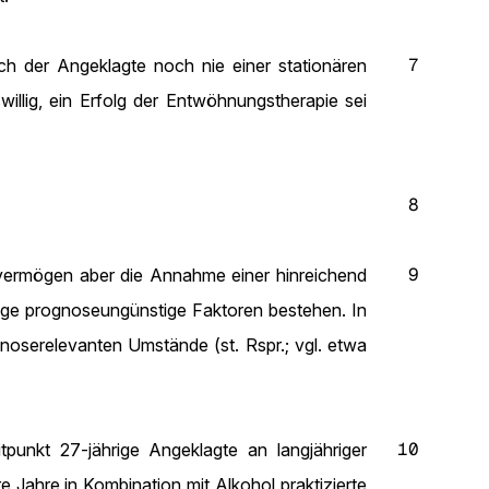
7
ch der Angeklagte noch nie einer stationären
illig, ein Erfolg der Entwöhnungstherapie sei
8
9
vermögen aber die Annahme einer hinreichend
tige prognoseungünstige Faktoren bestehen. In
gnoserelevanten Umstände (st. Rspr.; vgl. etwa
10
tpunkt 27-jährige Angeklagte an langjähriger
e Jahre in Kombination mit Alkohol praktizierte