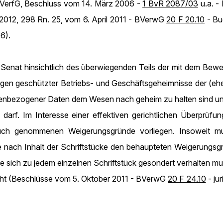
 BVerfG, Beschluss vom 14. März 2006 -
1 BvR 2087/03
u.a. -
2012, 298 Rn. 25, vom 6. April 2011 - BVerwG
20 F 20.10
- Bu
16).
 Senat hinsichtlich des überwiegenden Teils der mit dem Bewe
egen geschützter Betriebs- und Geschäftsgeheimnisse der (e
enbezogener Daten dem Wesen nach geheim zu halten sind un
arf. Im Interesse einer effektiven gerichtlichen Überprüfun
ruch genommenen Weigerungsgründe vorliegen. Insoweit mu
e nach Inhalt der Schriftstücke den behaupteten Weigerungsgr
sie sich zu jedem einzelnen Schriftstück gesondert verhalte
cht (Beschlüsse vom 5. Oktober 2011 - BVerwG
20 F 24.10
- ju