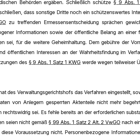
dischen Behörden ergäben. Schließlich schütze
§ 9 Abs. 
chließen, dass sonstige Dritte noch ein schützenswertes Int
wGO
zu treffenden Ermessensentscheidung sprächen gewich
r Informationen sowie der öffentliche Belang an einer funk
n sei, für die weitere Geheimhaltung. Dem gebühre der Vor
und öffentlichen Interessen an der Wahrheitsfindung im Ver
etzungen des
§ 9 Abs. 1 Satz 1 KWG
werde wegen teilweiser 
t des Verwaltungsgerichtshofs das Verfahren eingestellt, sow
en von Anlegern gesperrten Aktenteile nicht mehr begehrt h
rechtswidrig sei. Es fehle bereits an der erforderlichen subs
gen seien nicht gemäß
§ 99 Abs. 1 Satz 2 Alt. 2 VwGO
nach ein
e diese Voraussetzung nicht. Personenbezogene Informatione