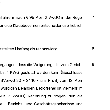
.
7
erfahrens nach
§ 99 Abs. 2 VwGO
in der Regel
nhängige Klagebegehren entscheidungserheblich
8
stellten Umfang als rechtswidrig.
9
egangen, dass die Weigerung, die vom Gericht
Abs. 1 KWG
gestützt werden kann (Beschlüsse
 - BVerwG
20 F 24.10
- juris Rn. 8, vom 12. April
tzwürdigen Belangen Betroffener ist vielmehr im
 Alt. 3 VwGO
) Rechnung zu tragen, den die
zte - Betriebs- und Geschäftsgeheimnisse und