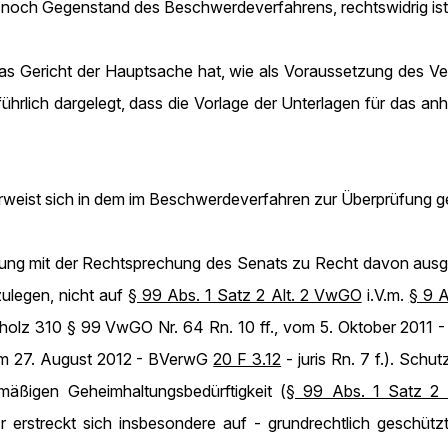
noch Gegenstand des Beschwerdeverfahrens, rechtswidrig ist
Das Gericht der Hauptsache hat, wie als Voraussetzung des V
ührlich dargelegt, dass die Vorlage der Unterlagen für das a
erweist sich in dem im Beschwerdeverfahren zur Überprüfung ge
mmung mit der Rechtsprechung des Senats zu Recht davon ausg
ulegen, nicht auf
§ 99 Abs. 1 Satz 2 Alt. 2 VwGO
i.V.m.
§ 9 
olz 310 § 99 VwGO Nr. 64 Rn. 10 ff., vom 5. Oktober 2011
vom 27. August 2012 - BVerwG
20 F 3.12
- juris Rn. 7 f.). Schu
ßigen Geheimhaltungsbedürftigkeit (
§ 99 Abs. 1 Satz 2
Er erstreckt sich insbesondere auf - grundrechtlich geschüt