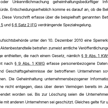
 oder Unkenntlichmachung geheimhaltungsbedürftiger In
ürde. Entscheidungserheblich komme es darauf an, ob die Be
 Diese Vorschrift erfasse über die beispielhaft genannten B
 5
und
§ 6 Satz 2 IFG
verdrängende Spezialregelung.
Aufsichtsbehörde unter den 10. Dezember 2010 eine Sperrerk
ktenbestandteile betrafen zumeist amtliche Veröffentlichung
ge enthielten, die nach einem Gesetz, nämlich
§ 9 Abs. 1 K
cht nach
§ 9 Abs. 1 KWG
erfasse personenbezogene Daten 
- und Geschäftsgeheimnisse der betroffenen Unternehmen 
onen. Die Geheimhaltung unternehmensbezogener Informatio
he nicht entgegen, dass über deren Vermögen bereits im J
eendet worden sei. Bis zur Löschung seien die Unternehmen
 mit anderen Unternehmen sei geschützt. Gleiches gelte für 